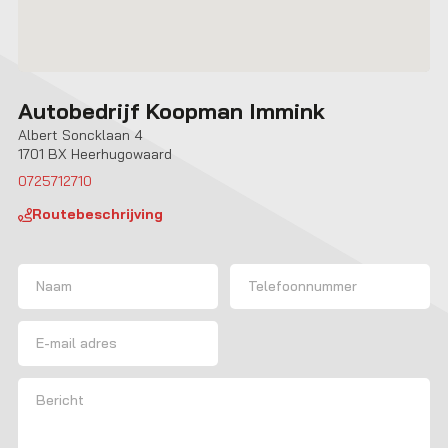
Autobedrijf Koopman Immink
Albert Soncklaan 4
1701 BX Heerhugowaard
0725712710
Routebeschrijving
Naam
(Vereist)
Telefoon
Voornaam
E-mailadres
Bericht