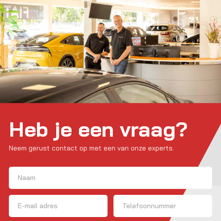
Heb je een vraag?
Neem gerust contact op met een van onze experts.
Naam
(Vereist)
Voornaam
E-mailadres
Telefoon