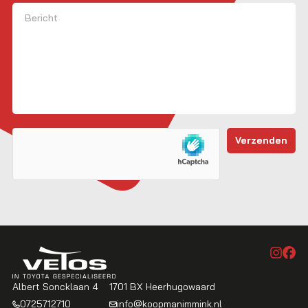
Bericht
Albert Soncklaan 4
1701 BX Heerhugowaard
0725712710
info@koopmanimmink.nl