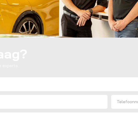
raag?
 experts.
Telefoon