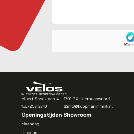
Albert Soncklaan 4
1701 BX Heerhugowaard
0725712710
info@koopmanimmink.nl
Openingstijden Showroom
Maandag
Dinsdag