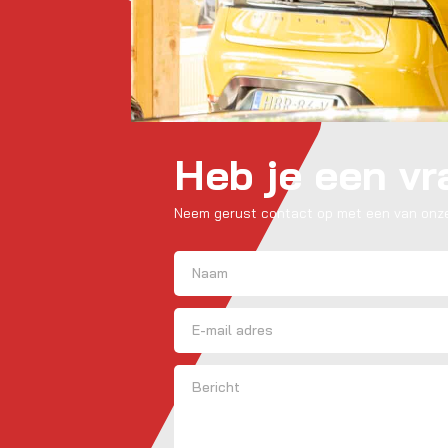
Heb je een v
Neem gerust contact op met een van onze
Naam
(Vereist)
Voornaam
E-mailadres
Bericht