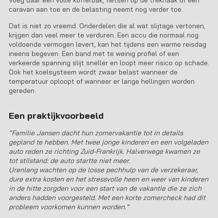
Voeg daar een volle kofferbak, fietsen op de trekhaak of een
caravan aan toe en de belasting neemt nog verder toe.
Dat is niet zo vreemd. Onderdelen die al wat slijtage vertonen,
krijgen dan veel meer te verduren. Een accu die normaal nog
voldoende vermogen levert, kan het tijdens een warme reisdag
ineens begeven. Een band met te weinig profiel of een
verkeerde spanning slijt sneller en loopt meer risico op schade.
Ook het koelsysteem wordt zwaar belast wanneer de
temperatuur oploopt of wanneer er lange hellingen worden
gereden.
Een praktijkvoorbeeld
“Familie Jansen dacht hun zomervakantie tot in details
gepland te hebben. Met twee jonge kinderen en een volgeladen
auto reden ze richting Zuid-Frankrijk. Halverwege kwamen ze
tot stilstand: de auto startte niet meer.
Urenlang wachten op de losse pechhulp van de verzekeraar,
dure extra kosten en het stressvolle heen en weer van kinderen
in de hitte zorgden voor een start van de vakantie die ze zich
anders hadden voorgesteld. Met een korte zomercheck had dit
probleem voorkomen kunnen worden.”