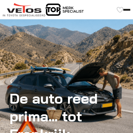
De auto reed
prima… tot