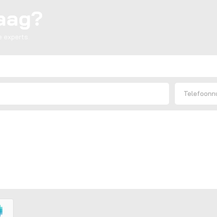
raag?
 experts.
Telefoon