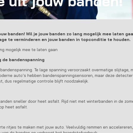
 uit jouw banden!
jouw banden! Wil je jouw banden zo lang mogelijk mee laten g
tage te verminderen en jouw banden in topconditie te houden.
ng mogelijk mee te laten gaan
ig de bandenspanning
bandenspanning. Te lage spanning veroorzaakt overmatige slijtage, 
oderne auto’s hebben bandenspanningsensoren, maar deze detecter
t, dus regelmatige controle blijft noodzakelijk.
banden sneller door heet asfalt. Rijd niet met winterbanden in de zom
op heet asfalt.
rte ritjes te maken met jouw auto. Veelvuldig remmen en accelereren,
ge van de banden en verhoogt het brandstofverbruik.