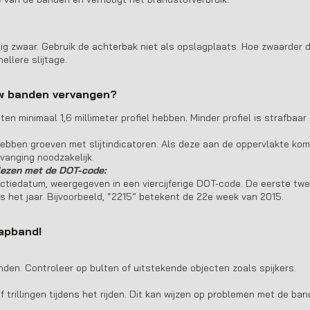
ig zwaar. Gebruik de achterbak niet als opslagplaats. Hoe zwaarder 
ellere slijtage.
w banden vervangen?
n minimaal 1,6 millimeter profiel hebben. Minder profiel is strafbaar
bben groeven met slijtindicatoren. Als deze aan de oppervlakte kome
rvanging noodzakelijk.
flezen met de DOT-code:
ctiedatum, weergegeven in een viercijferige DOT-code. De eerste twe
rs het jaar. Bijvoorbeeld, “2215” betekent de 22e week van 2015.
lapband!
nden. Controleer op bulten of uitstekende objecten zoals spijkers.
 trillingen tijdens het rijden. Dit kan wijzen op problemen met de ban