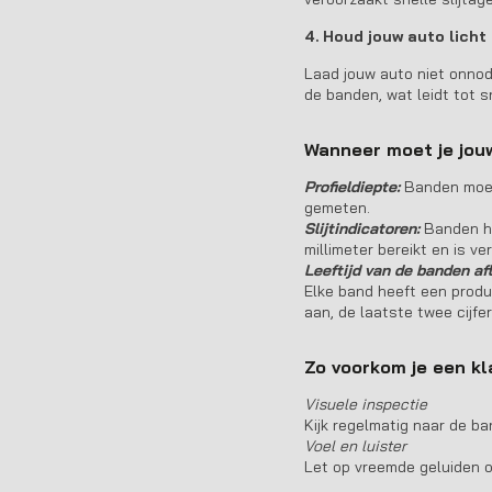
4. Houd jouw auto licht
Laad jouw auto niet onnod
de banden, wat leidt tot sn
Wanneer moet je jou
Profieldiepte:
Banden moete
gemeten.
Slijtindicatoren:
Banden he
millimeter bereikt en is ve
Leeftijd van de banden a
Elke band heeft een produ
aan, de laatste twee cijfe
Zo voorkom je een k
Visuele inspectie
Kijk regelmatig naar de ba
Voel en luister
Let op vreemde geluiden of