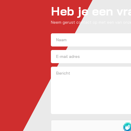
Heb je een v
Neem gerust contact op met een van onze
Naam
(Vereist)
Voornaam
E-mailadres
Bericht