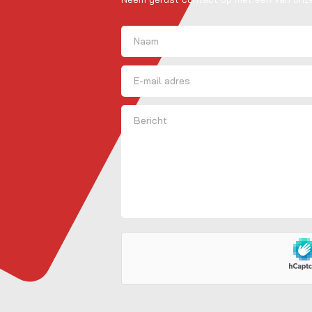
Naam
(Vereist)
Voornaam
E-mailadres
Bericht