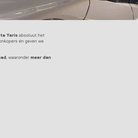
ta Yaris
absoluut het
sionkopers én geven we
aad
, waaronder
meer dan