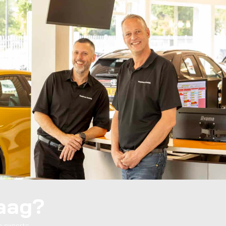
raag?
 experts.