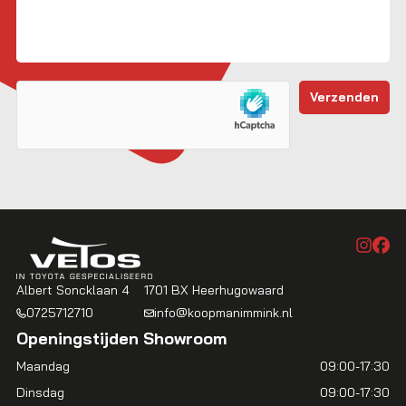
Albert Soncklaan 4
1701 BX Heerhugowaard
0725712710
info@koopmanimmink.nl
Openingstijden Showroom
Maandag
09:00-17:30
Dinsdag
09:00-17:30