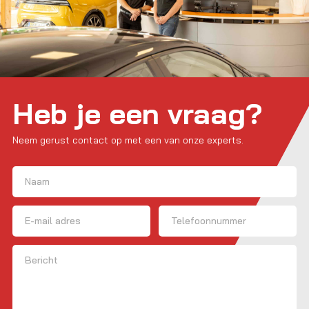
Heb je een vraag?
Neem gerust contact op met een van onze experts.
Naam
(Vereist)
Voornaam
E-mailadres
Telefoon
Bericht