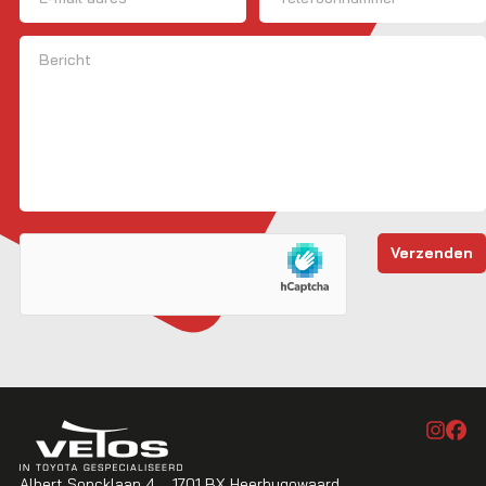
Bericht
Albert Soncklaan 4
1701 BX Heerhugowaard