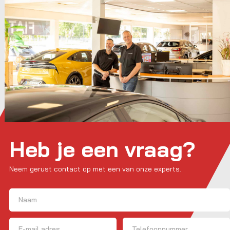
Heb je een vraag?
Neem gerust contact op met een van onze experts.
Naam
(Vereist)
Voornaam
E-mailadres
Telefoon