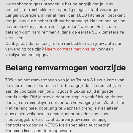
uw dashboard gaat branden is het belangrijk dat je jouw
remschijf of remblokken zo spoedig mogelijk laat vervangen.
Langer doorrijden, al vanaf meer dan 1.000 kilometer, betekent
dat je jouw auto onherstelbaar beschadigd. Na vervanging van
de remblokken, moeten ze “ingereden” worden: Het is dan
belangrijk om hard remmen tijdens de eerste 50 kilometers te
vermijden.
Denk je dat de remschijf of de remblokken van jouw auto aan
vervanging toe zijn?
Neem contact met ons op
voor een
vrijblijvende prijsopgave!
Belang remvermogen voorzijde
70% van het remvermogen van jouw Toyota & Lexus komt van
de voorremmen. Daarom is het belangrijk dat de remschijven
aan de voorzijde van jouw Toyota & Lexus altijd in goede
conditie zijn. Rijd je stevig door en trap je vaak flink op de rem,
dan zijn de remschijven eerder aan vervanging toe. Wacht hier
niet te lang mee, door lang te wachten breng je niet alleen
jouw eigen veiligheid in gevaar, maar ook dat van jouw
medeweggebruikers. Laat daarom jouw remmen tijdig
controleren door de VETOS Merkspecialist
Autobedrijf
Koopman Immink
in
Heerhugowaard
.