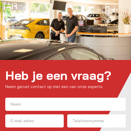
Heb je een vraag?
Neem gerust contact op met een van onze experts.
Naam
(Vereist)
Voornaam
E-mailadres
Telefoon