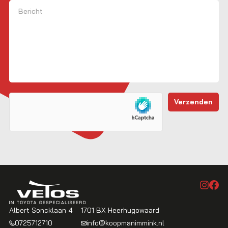
Bericht
Albert Soncklaan 4
1701 BX Heerhugowaard
0725712710
info@koopmanimmink.nl